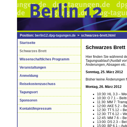
Position:
berlin12.dpg-tagungen.de
> schwarzes-brett.html
Startseite
Schwarzes Brett
Schwarzes Brett
Hier finden Sie während d
Wissenschaftliches Programm
Tagungsablauf (Ausfall von
Änderungen, Absagen etc. 
Veranstaltungen
Sonntag, 25. März 2012
Anmeldung
Bisher keine Änderungen f
Reisekostenzuschuss
Montag, 26. März 2012
Tagungsort
10:30: HL 3.3 – We
10:30: O 7.1 – Beit
Sponsoren
11:30: MM 7: Transp
12:00: AKE 5.2 – B
Kontakt/Impressum
12:30: TT 5.12 – Be
12:30: TT 6.12 – W
12:45: MM 7.6 – Be
13:00: DS 2.3 – Be
15:00: BP 6.1 – Aut