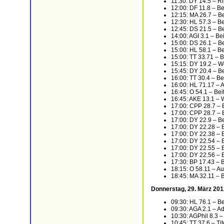
11:30: DY 14.5 – R
12:00: DF 11.8 – B
12:15: MA 26.7 – B
12:30: HL 57.3 – B
12:45: DS 21.5 – B
14:00: AGI 3.1 – Be
15:00: DS 26.1 – B
15:00: HL 58.1 – B
15:00: TT 33.71 – 
15:15: DY 19.2 – W
15:45: DY 20.4 – B
16:00: TT 30.4 – Be
16:00: HL 71.17 – A
16:45: O 54.1 – Be
16:45: AKE 13.1 – 
17:00: CPP 28.7 – 
17:00: CPP 28.7 – 
17:00: DY 22.9 – B
17:00: DY 22.28 – 
17:00: DY 22.38 – 
17:00: DY 22.54 – 
17:00: DY 22.55 – 
17:00: DY 22.56 – 
17:30: BP 17.43 – B
18:15: O 58.11 – Aut
18:45: MA 32.11 – 
Donnerstag, 29. März 201
09:30: HL 76.1 – B
09:30: AGA 2.1 – Ad
10:30: AGPhil 8.3 –
10:45: TT 37.6 – Tite