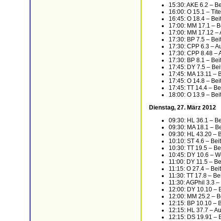
15:30: AKE 6.2 – Bei
16:00: O 15.1 – Titel
16:45: O 18.4 – Be
17:00: MM 17.1 – B
17:00: MM 17.12 – A
17:30: BP 7.5 – Be
17:30: CPP 6.3 – Aut
17:30: CPP 8.48 – A
17:30: BP 8.1 – Be
17:45: DY 7.5 – Be
17:45: MA 13.11 – 
17:45: O 14.8 – Beit
17:45: TT 14.4 – Be
18:00: O 13.9 – Be
Dienstag, 27. März 2012
09:30: HL 36.1 – B
09:30: MA 18.1 – B
09:30: HL 43.20 – 
10:10: ST 4.6 – Bei
10:30: TT 19.5 – Be
10:45: DY 10.6 – W
11:00: DY 11.5 – B
11:15: O 27.4 – Bei
11:30: TT 17.8 – Be
11:30: AGPhil 3.3 –
12:00: DY 10.10 – 
12:00: MM 25.2 – B
12:15: BP 10.10 – 
12:15: HL 37.7 – Aut
12:15: DS 19.91 – 