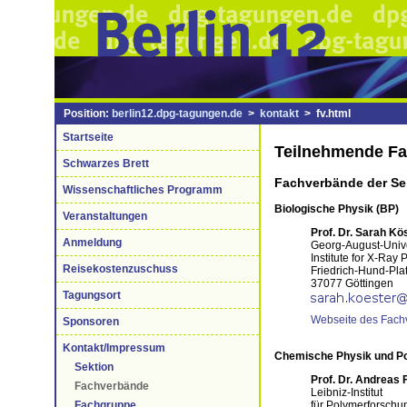
Position:
berlin12.dpg-tagungen.de
>
kontakt
> fv.html
Startseite
Teilnehmende F
Schwarzes Brett
Fachverbände der Se
Wissenschaftliches Programm
Biologische Physik (BP)
Veranstaltungen
Prof. Dr. Sarah Kö
Anmeldung
Georg-August-Unive
Institute for X-Ray 
Reisekostenzuschuss
Friedrich-Hund-Pla
37077 Göttingen
Tagungsort
Webseite des Fach
Sponsoren
Kontakt/Impressum
Chemische Physik und P
Sektion
Prof. Dr. Andreas 
Fachverbände
Leibniz-Institut
für Polymerforschu
Fachgruppe