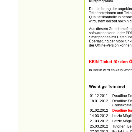
Kurzprogramm.
Die Lieferung der angekün
Teilnehmerinnen und Teilneh
Qualitätskontrolle in nenn
wird, steht derzeit noch nich
Aus diesem Grund empfehle
softwarebasierte- oder PDF
Smartphones mit Datenübe
Überlastung der Mobilfunk
der Offline-Version könn
KEIN Ticket für den 
In Berlin wird es
kein
Woche
Wichtige Termine!
01.12.2011
Deadline für
18.01.2012
Deadline fü
(Reisekoste
01.02.2012
Deadline fü
14.03.2012
Letzte Mögl
21.03.2012
Letzte Mögli
25.03.2012
Tutorien, B
27.03.2012
Festakt mit 